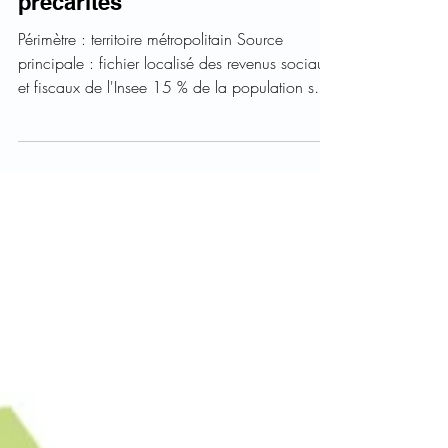
métropolitain : revenus &
précarités
Périmètre : territoire métropolitain Source
principale : fichier localisé des revenus sociaux
et fiscaux de l'Insee 15 % de la population sous
le seuil de pauvreté (moins de 1 200 € / mois
/ unité de consommation)