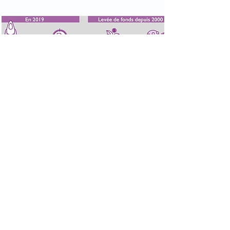
2/ÉCONOMIE
Les start-up de la
région grenobloise
En voir plus