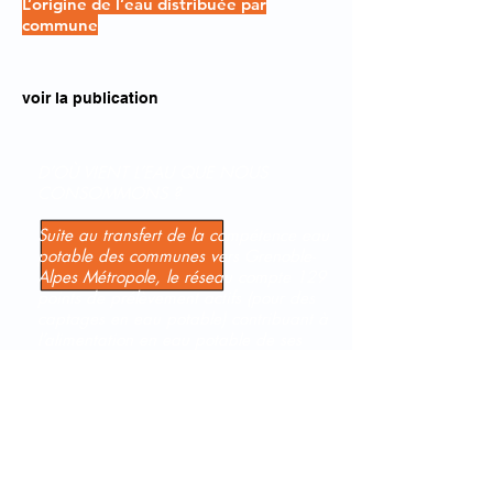
L’origine de l’eau distribuée par
commune
voir la publication
D’OÙ VIENT L’EAU QUE NOUS
CONSOMMONS ?
Suite au transfert de la compétence eau
potable des communes vers Grenoble-
Alpes Métropole, le réseau compte 129
points de prélèvement actifs (pour des
captages en eau potable) contribuant à
l’alimentation en eau potable de ses
habitants, dont 5 à titre de secours.
>
Les deux grands champs de captage
dans la nappe alluviale du Drac (site de
Rochefort) et de la Romanche (sites de
Jouchy-Pré Grivel) couvrent près de 84 %
des besoins en eau de la population.
Cette eau est distribuée sans aucun