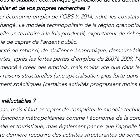
hier et de vos propres recherches ?
er économie-emploi de l’OBS'Y, 2014, ndrl), les constats
angé. Le modèle technopolitain de la région grenobloi
’elle un territoire à la fois productif, exportateur de riche
e de capter de l’argent public.
cité de rebond, de résilience économique, demeure faibl
Certes, après les fortes pertes d’emplois de 2007à 2009, 
encé à créer des emplois, mais moins vite que dans les
aisons structurelles (une spécialisation plus forte dans
nt spécifiques (certaines activités progressent moins vi
 inéluctables ?
pas, mais il faut accepter de compléter le modèle techno
es fonctions métropolitaines comme l’économie de la co
elle et touristique, mais également par ce que j’appelle
te dernière recouvre des activités structurantes de servi