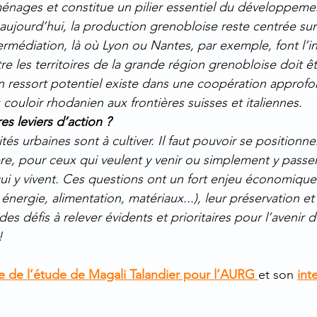
ménages et constitue un pilier essentiel du développem
aujourd’hui, la production grenobloise reste centrée sur 
termédiation, là où Lyon ou Nantes, par exemple, font l’inv
e les territoires de la grande région grenobloise doit êt
n ressort potentiel existe dans une coopération approfon
u couloir rhodanien aux frontières suisses et italiennes.
es leviers d’action ?
ités urbaines sont à cultiver. Il faut pouvoir se positionne
re, pour ceux qui veulent y venir ou simplement y passer,
ui y vivent. Ces questions ont un fort enjeu économique. 
énergie, alimentation, matériaux...), leur préservation et 
des défis à relever évidents et prioritaires pour l’avenir de
!
se de l’étude de Magali Talandier pour l’AURG
et son 
int