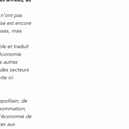
 n’ont pas 
se est encore 
sses, mais 
e et traduit 
l’économie 
 autres 
 des secteurs 
te ici 
politain, de 
nsommation, 
 l’économie de 
ces aux 