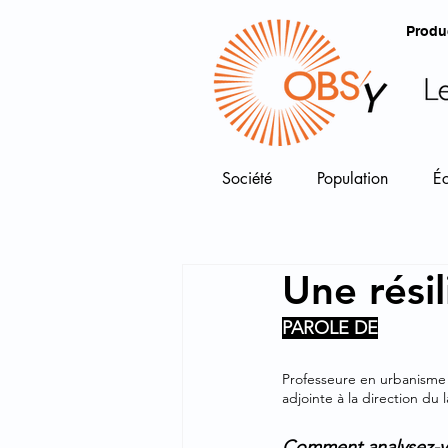
Produ
Société
Population
É
Une rési
PAROLE DE
Magali Talandier
Professeure en urbanisme 
adjointe à la direction d
Comment analysez-vo