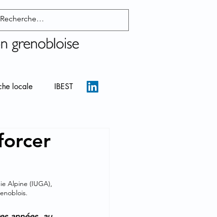
che locale
IBEST
forcer
ie Alpine (IUGA), 
enoblois.
es années, au 