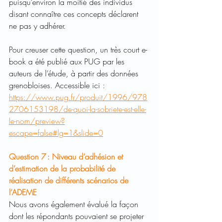
puisqu’environ la moitié des individus 
disant connaître ces concepts déclarent 
ne pas y adhérer. 
Pour creuser cette question, un très court e-
book a été publié aux PUG par les 
auteurs de l’étude, à partir des données 
grenobloises. Accessible ici : 
https://www.pug.fr/produit/1996/978
2706153198/de-quoi-la-sobriete-est-elle-
le-nom/preview?
escape=false#lg=1&slide=0
Question 7 : Niveau d’adhésion et 
d’estimation de la probabilité de 
réalisation de différents scénarios de 
l’ADEME 
Nous avons également évalué la façon 
dont les répondants pouvaient se projeter 