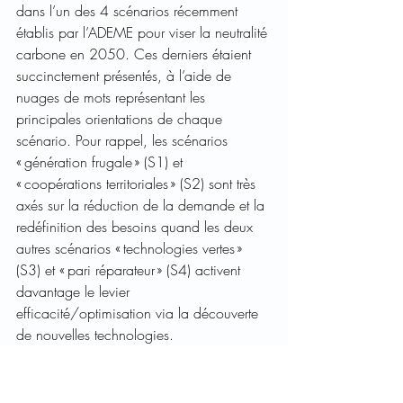
dans l’un des 4 scénarios récemment 
établis par l’ADEME pour viser la neutralité 
carbone en 2050. Ces derniers étaient 
succinctement présentés, à l’aide de 
nuages de mots représentant les 
principales orientations de chaque 
scénario. Pour rappel, les scénarios 
« génération frugale » (S1) et 
« coopérations territoriales » (S2) sont très 
axés sur la réduction de la demande et la 
redéfinition des besoins quand les deux 
autres scénarios « technologies vertes » 
(S3) et « pari réparateur » (S4) activent 
davantage le levier 
efficacité/optimisation via la découverte 
de nouvelles technologies. 
Après lecture de ces nuages de mots, les 
individus étaient amenés à répondre à 