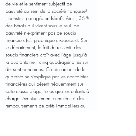
de vie et le sentiment subjectif de 
pauvreté au sein de la société française​⁷ 
, constats partagés en Isère8. Ainsi, 36 % 
des Isérois qui vivent sous le seuil de 
pauvreté n’expriment pas de soucis 
financiers (cf. graphique ci-dessous). Sur 
le département, le fait de ressentir des 
soucis financiers croît avec l’âge jusqu’à 
la quarantaine : cinq quadragénaires sur 
dix sont concernés. Ce pic autour de la 
quarantaine s’explique par les contraintes 
financières qui pèsent fréquemment sur 
cette classe d’âge, telles que les enfants à 
charge, éventuellement cumulées à des 
remboursements de prêts immobiliers ou 
un loyer élevé.
« JE PAYE MES FACTURES, MAIS BON 
C’EST MANGER,