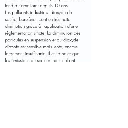
tend à s’améliorer depuis 10 ans.
Les polluants industriels (dioxyde de 
soufre, benzène), sont en très nette 
diminution grâce à l’application d’une 
réglementation stricte. La diminution des 
particules en suspension et du dioxyde 
d’azote est sensible mais lente, encore 
largement insuffisante. Il est à noter que 
les émissions du secteur industriel ont 
beaucoup diminué pour des raisons liées 
à l’amélioration technologique et à une 
baisse globale d’activité.
Voir la publication
Mots-clés :
POLLUTIONS
Environnement