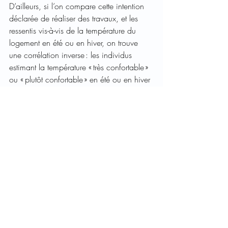
D’ailleurs, si l’on compare cette intention 
déclarée de réaliser des travaux, et les 
ressentis vis-à-vis de la température du 
logement en été ou en hiver, on trouve 
une corrélation inverse : les individus 
estimant la température « très confortable » 
ou « plutôt confortable » en été ou en hiver 
sont plus nombreux à déclarer avoir 
l’intention de réaliser des travaux de 
rénovation que les autres. 
Accéder à l’intégralité du rapport
Zoom méthodo : le baromètre des transitions
Le projet « 
Baromètre des transitions 
» est 
développé en coopération entre Grenoble 
Alpes Métropole, Grenoble Ecole de 
Management (GEM) et l’ADEME sur un 